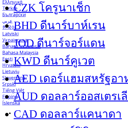
Ελληνικά
CZK
โครูนาเช็ก
Türkçe
Български
عربي
BHD
ดีนาร์บาห์เรน
한국어
Latviski
Українська
JOD
ดีนาร์จอร์แดน
Bahasa Indonesia
Bahasa Malaysia
KWD
ดีนาร์คูเวต
Eesti
Hrvatski
Lietuvių
AED
เดอร์แฮมสหรัฐอาห
Slovenčina
Srpski
Tiếng Việt
AUD
ดอลลาร์ออสเตรเล
Filipino
Íslenska
CAD
ดอลลาร์แคนาดา