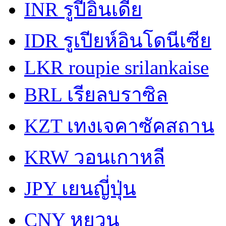
INR
รูปีอินเดีย
IDR
รูเปียห์อินโดนีเซีย
LKR
roupie srilankaise
BRL
เรียลบราซิล
KZT
เทงเจคาซัคสถาน
KRW
วอนเกาหลี
JPY
เยนญี่ปุ่น
CNY
หยวน