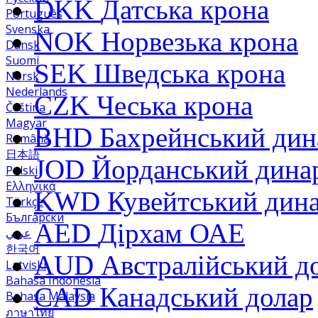
DKK
Датська крона
Português
Svenska
NOK
Норвезька крона
Dansk
Suomi
SEK
Шведська крона
Norsk
Nederlands
CZK
Чеська крона
Čeština
Magyar
BHD
Бахрейнський дин
Română
日本語
JOD
Йорданський дина
Polski
Ελληνικά
KWD
Кувейтський дин
Türkçe
Български
AED
Дірхам ОАЕ
عربي
한국어
AUD
Австралійський д
Latviski
Bahasa Indonesia
CAD
Канадський долар
Bahasa Malaysia
ภาษาไทย