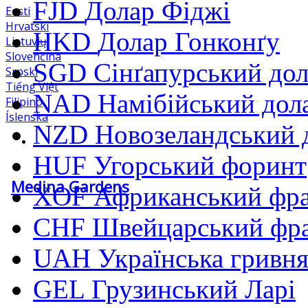
FJD
Долар Фіджі
Eesti
Hrvatski
HKD
Долар Гонконґу
Lietuvių
Slovenčina
SGD
Сінґапурський до
Srpski
Tiếng Việt
NAD
Намібійський дол
Filipino
Íslenska
NZD
Новозеландський 
HUF
Угорський форинт
Medina Gardens
XOF
Африканський фр
CHF
Швейцарський фр
UAH
Українська гривн
GEL
Грузинський Ларі