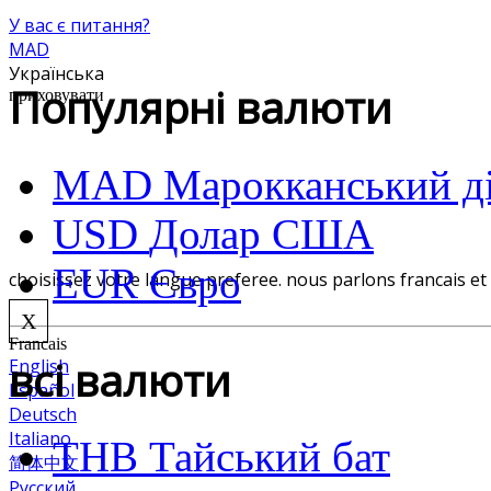
У вас є питання?
MAD
Українська
Популярні валюти
приховувати
MAD
Марокканський д
USD
Долар США
EUR
Євро
choisissez votre langue preferee. nous parlons francais et
X
Francais
всі валюти
English
Español
Deutsch
Italiano
THB
Тайський бат
简体中文
Pусский