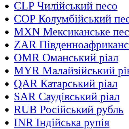
CLP
Чилійський песо
COP
Колумбійський пе
MXN
Мексиканське пе
ZAR
Південноафриканс
OMR
Оманський ріал
MYR
Малайзійський рі
QAR
Катарський ріал
SAR
Саудівський ріал
RUB
Російський рубль
INR
Індійська рупія