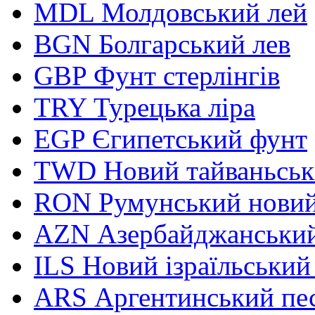
MDL
Молдовський лей
BGN
Болгарський лев
GBP
Фунт стерлінгів
TRY
Турецька ліра
EGP
Єгипетський фунт
TWD
Новий тайваньськ
RON
Румунський новий
AZN
Азербайджанський
ILS
Новий ізраїльський
ARS
Аргентинський пе