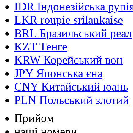
IDR
Індонезійська рупі
LKR
roupie srilankaise
BRL
Бразильський реал
KZT
Тенге
KRW
Корейський вон
JPY
Японська єна
CNY
Китайський юань
PLN
Польський злотий
Прийом
наші номери